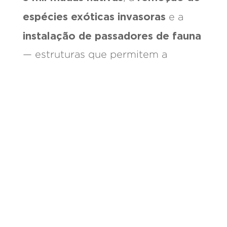
espécies exóticas invasoras
e a
instalação de passadores de fauna
— estruturas que permitem a
travessia segura de animais
silvestres entre fragmentos de
mata.
Esse projeto soma-se a um conjunto
robusto de iniciativas ambientais
conduzidas pela Garden junto à
Desde 2009,
Pedreira Caxiense.
somos responsáveis pela
implantação, gestão e