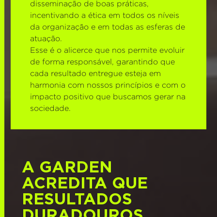
disseminação de boas práticas,
incentivando a ética em todos os níveis
da organização e em todas as esferas de
atuação.
Esse é o alicerce que nos permite evoluir
de forma responsável, garantindo que
cada resultado entregue esteja em
harmonia com nossos princípios e com o
impacto positivo que buscamos gerar na
sociedade.
A GARDEN
ACREDITA QUE
RESULTADOS
DURADOUROS