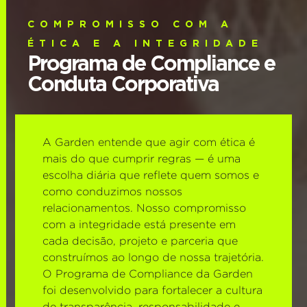
COMPROMISSO COM A
ÉTICA E A INTEGRIDADE
Programa de Compliance e
Conduta Corporativa
A Garden entende que agir com ética é
mais do que cumprir regras — é uma
escolha diária que reflete quem somos e
como conduzimos nossos
relacionamentos. Nosso compromisso
com a integridade está presente em
cada decisão, projeto e parceria que
construímos ao longo de nossa trajetória.
O Programa de Compliance da Garden
foi desenvolvido para fortalecer a cultura