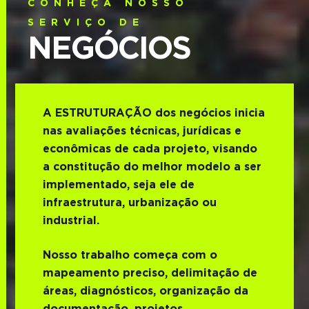
CONHEÇA NOSSO
SERVIÇO DE
NEGÓCIOS
A ESTRUTURAÇÃO dos negócios inicia
nas avaliações técnicas, jurídicas e
econômicas de cada projeto, visando
a constitução do melhor modelo a ser
implementado, seja ele de
infraestrutura, urbanização ou
industrial.
Nosso trabalho começa com o
mapeamento preciso, delimitação de
áreas, diagnósticos, organização da
documentação, projetos